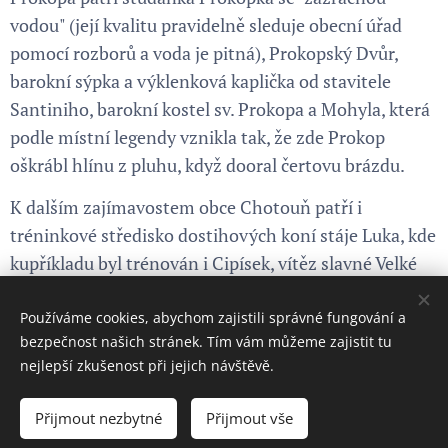
vodou" (její kvalitu pravidelně sleduje obecní úřad
pomocí rozborů a voda je pitná), Prokopský Dvůr,
barokní sýpka a výklenková kaplička od stavitele
Santiniho, barokní kostel sv. Prokopa a Mohyla, která
podle místní legendy vznikla tak, že zde Prokop
oškrábl hlínu z pluhu, když dooral čertovu brázdu.
K dalším zajímavostem obce Chotouň patří i
tréninkové středisko dostihových koní stáje Luka, kde
kupříkladu byl trénován i Cipísek, vítěz slavné Velké
Pardubické Steeplechase.
Používáme cookies, abychom zajistili správné fungování a
bezpečnost našich stránek. Tím vám můžeme zajistit tu
nejlepší zkušenost při jejich návštěvě.
Obrázky poskytl
Pexels
Přijmout nezbytné
Přijmout vše
Cookies