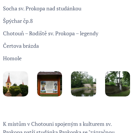
Socha sv. Prokopa nad studánkou
Špýchar čp.8
Chotouň – Rodiště sv. Prokopa – legendy
Čertova brázda
Homole
K místům v Chotouni spojeným s kulturem sv.
Prokopa patří studánka Prokopka se "zázračnou